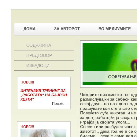
ДОМА
ЗА АВТОРОТ
ВО МЕДИУМИТЕ
СОДРЖИНА
ПРЕДГОВОР
ИЗВАДОЦИ
НОВО!!!
ИНТЕНЗИВ ТРЕНИНГ ЗА
Чекорите низ животот со од
„РАБОТАТА“ НА БАЈРОН
размислувајќи за себеси как
КЕЈТИ“
Повеќе...
секој друг... но на едно по
прашувате кои сте и што сте
Повеќето луѓе никогаш и не 
за ден, работејќи ја својата
играјќи ја својата улога...
Свесен или разбуден човек е
НОВО!!!
животот... дека тоа не е сe
бидеме... дека е само дел о