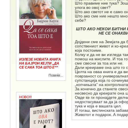
Што правиме ние тука? Зош
улога во овој свет?
Што ако светот не е само о
Што ако сме ние нешто мног
себе?
ШТО АКО НЕКОИ БИТНИ 
НЕ СЕ ОНАКВ
Дојдени сме на Земјата да 
сопствениот живот и ко-кре
која постоиме.
Колку и да не ви изгледа та
помош на мислите. И тоа го
ИЗЛЕЗЕ НОВАТА КНИГА
сме свесни за тоа или не.
НА БАЈРОН КЕЈТИ „ДА
СЕ САКА ТОА ШТО Е““
Дали креираме она што го 
Целта на оваа книга е да ви
Повеќе...
поврзаност со универзалнат
супстанција која го сочинув
„копчињата“ на контролната
За конечно да станете свесн
несвесно да креирате она ш
НОВО!!!
Овде ќе ги пронајдете делч
недостасуваат за да ја офор
тука и која е вашата цел.
И тогаш, вистинската забава
Животот е подарок. А подар