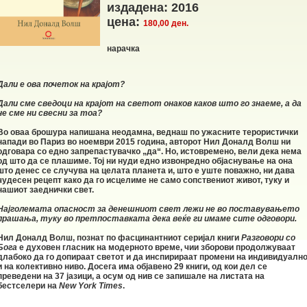
издадена: 2016
цена:
180,00 ден.
нарачка
Дали е ова почеток на крајот?
Дали сме сведоци на крајот на светот онаков каков што го знаеме, а да
не сме ни свесни за тоа?
Во оваа брошура напишана неодамна, веднаш по ужасните терористички
напади во Париз во ноември 2015 година, авторот Нил Доналд Волш ни
одговара со едно запрепастувачко „да“. Но, истовремено, вели дека нема
од што да се плашиме. Тој ни нуди едно извонредно објаснување на она
што денес се случува на целата планета и, што е уште поважно, ни дава
чудесен рецепт како да го исцелиме не само сопствениот живот, туку и
нашиот заеднички свет.
Најголемата опасност за денешниот свет лежи не во поставувањето
прашања, туку во претпоставката дека веќе ги имаме сите одговори.
Нил Доналд Волш, познат по фасцинантниот серијал книги
Разговори со
Бога
е духовен гласник на модерното време, чии зборови продолжуваат
длабоко да го допираат светот и да инспирираат промени на индивидуалн
и на колективно ниво. Досега има објавено 29 книги, од кои дел се
преведени на 37 јазици, а осум од нив се запишале на листата на
бестселери на
New York Times
.