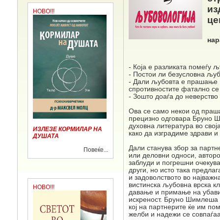
из
НОВО!!!
це
нар
- Која е разликата помеѓу 
- Постои ли безусловна љу
- Дали љубовта е прашање н
спротивностите фатално се
- Зошто доаѓа до неверство
Ова се само некои од праша
прецизно одговара Бруно Ш
духовна литература во свој
ИЗЛЕЗЕ КОРМИЛАР НА
како да изградиме здрави и
ДУШАТА
Дали станува збор за партн
Повеќе...
или деловни односи, авторо
заблуди и погрешни очекув
други, но исто така предлаг
и задоволството во најважн
вистинска љубовна врска к
НОВО!!!
давање и примање на убави
искреност. Бруно Шимлеша н
кој на партнерите ќе им по
желби и надежи се совпаѓаа