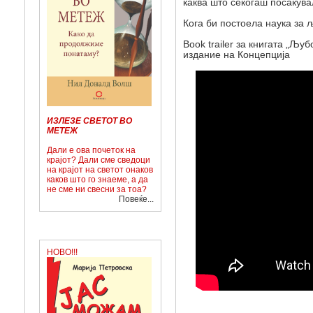
каква што секогаш посакува
Кога би постоела наука за 
Book trailer за книгата „Љ
издание на Концепција
ИЗЛЕЗЕ СВЕТОТ ВО
МЕТЕЖ
Дали е ова почеток на
крајот? Дали сме сведоци
на крајот на светот онаков
каков што го знаеме, а да
не сме ни свесни за тоа?
Повеќе...
НОВО!!!